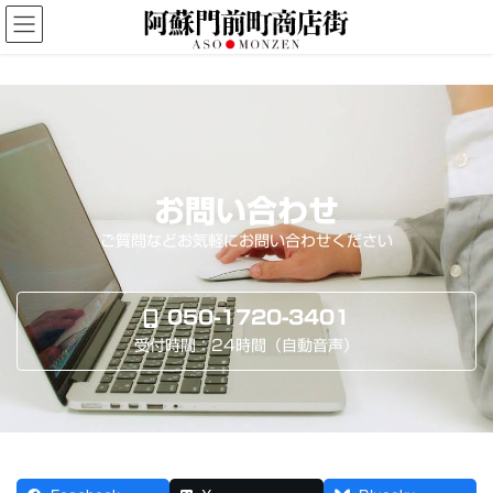
コ
ナ
ン
ビ
テ
ゲ
ン
ー
ツ
シ
へ
ョ
ス
ン
キ
に
ッ
移
お問い合わせ
プ
動
ご質問などお気軽にお問い合わせください
050-1720-3401
受付時間：24時間（自動音声）