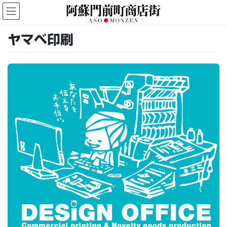
コ
ナ
ン
ビ
テ
ゲ
ン
ー
ヤマベ印刷
ツ
シ
へ
ョ
ス
ン
キ
に
ッ
移
プ
動