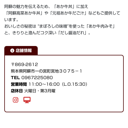
阿蘇の魅力を伝えるため、「あか牛丼」に加え
「阿蘇高菜あか牛丼」や「元祖あか牛だご汁」などもご提供して
います。
おいしさの秘密は “まぼろしの味噌”を使った「あか牛肉みそ」
と、きりりと澄んだコク深い「だし醤油だれ」。
店舗情報
〒869-2612
熊本県阿蘇市一の宮町宮地３０７５−１
TEL
0967225080
営業時間
11:00〜16:00（L.O.15:30）
店休日
火曜日・第3月曜