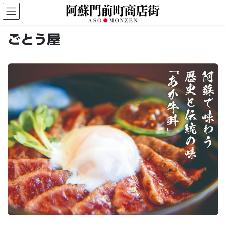
コ
ナ
ン
ビ
テ
ゲ
ン
ー
ごとう屋
ツ
シ
へ
ョ
ス
ン
キ
に
ッ
移
プ
動