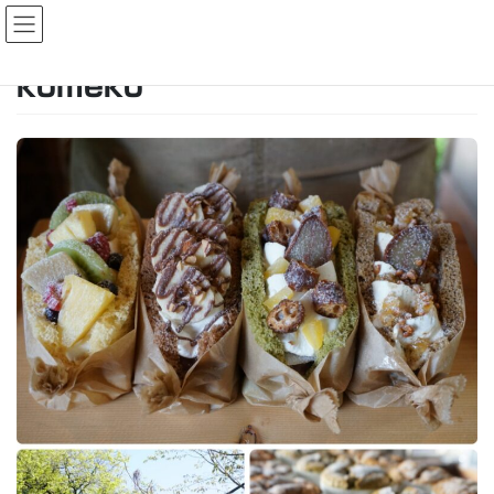
コ
ナ
ン
ビ
テ
ゲ
ン
ー
komeko
ツ
シ
へ
ョ
ス
ン
キ
に
ッ
移
プ
動