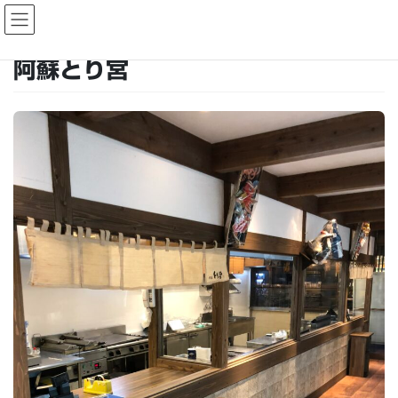
コ
ナ
ン
ビ
テ
ゲ
ン
ー
阿蘇とり宮
ツ
シ
へ
ョ
ス
ン
キ
に
ッ
移
プ
動